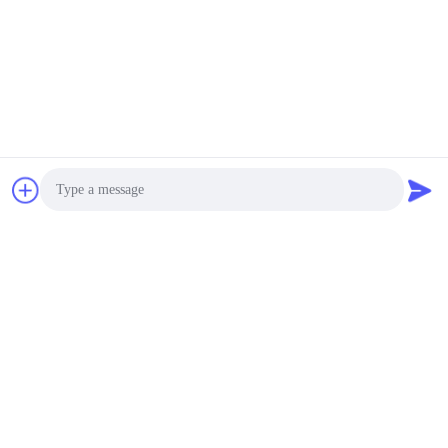
แบบ Interactive
15
ต่อรองได้ MOQ:1 ชิ้น
ยืดบาร์จอแสดงผล
ติดต่อ
LCD
Kiosk การจัดการคิว
เครื่องพิมพ์ความร้อน 58
มม. พร้อมหน้าจอสัมผัส
Windows Os 27/32 นิ้ว
ต่อรองได้ MOQ:1 ชิ้น
10
ติดต่อ
แสดงโฮโลแกรม 3
Smart Library ป้าย
Photo
มิติ
ดิจิตอล, ห้างสรรพสินค้า
Digital Wayfinding Kiosk
Video Call
ต่อรองได้ MOQ:1 ชิ้น
Audio Call
ติดต่อ
12