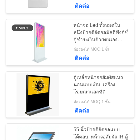
ติดต่อ
โรงงาน
หน้าจอ Led ทั้งหมดใน
74
ควบคุม
หนึ่งป้ายดิจิตอลมัลติฟังก์ชั่
ตู้ชำระเงินด้วยตนเอง
ป้ายดิจิตอลกลางแจ้ง
คุณภาพ
บริการ
ต่อรองได้ MOQ:1 ชิ้น
ติดต่อ
ติดต่อ
ตู้เหล็กหน้าจอสัมผัสแนว
เรา
นอนแบบเย็น, เครื่อง
โฆษณาแอลซีดี
31
ต่อรองได้ MOQ:1 ชิ้น
ข่าว
ติดต่อ
ป้ายดิจิตอลยืนฟรี
55 นิ้วป้ายดิจิตอลแบบ
ขอ
โต้ตอบ, หน้าจอสัมผัส IR ตู้