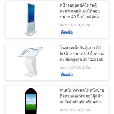
หน้าจอแอลซีดีในร่มตู้
คอมพิวเตอร์แบบโต้ตอบ
41
ขนาด 49 นิ้วป้ายดิจิตอล
แนวตั้ง
ต่อรองได้ MOQ:1 ชิ้น
หน้าจอ LCD โปร่งใส
ติดต่อ
โรงแรมเช็คอินตู้แบบ All
In One ขนาด 50 นิ้วความ
ละเอียดสูงสุด 3840x2160
16
ต่อรองได้ MOQ:1 ชิ้น
ติดต่อ
ผนังวิดีโอแอลซีดี
กันสนิมทั้งหมดในหนึ่งป้าย
ดิจิตอลคอมพิวเตอร์ตู้หน้า
จอสัมผัสสำหรับคริสตจักร
ต่อรองได้ MOQ:1 ชิ้น