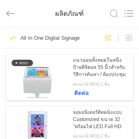
2026
Shenzhen
Topview
ผลิตภัณฑ์
Display
Technology
Co.,Ltd.
All
Rights
Reserved.
40
บ้าน
All In One Digital Signage
All In One Digital
Signage
สินค้า
แนวนอนทั้งหมดในหนึ่ง
ป้ายดิจิตอล 55 นิ้วสำหรับ
วิธีการค้นหา / ห้องประชุม
เกี่ยว
ต่อรองได้ MOQ:1 ชิ้น
ติดต่อ
กับ
65
เรา
จอมอนิเตอร์ติดผนังแบบ
ป้ายดิจิตอลในร่ม
Customzied ขนาด 32
"พร้อมไฟ LED Full HD
ทัวร์
ต่อรองได้ MOQ:1 ชิ้น