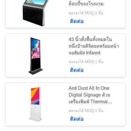
ล็อบบี้ของโรงแรม
ใบ
ต่อรองได้ MOQ:1 ชิ้น
เสนอ
38
ติดต่อ
ป้ายดิจิตอลแบบติด
ราคา
43 นิ้วตั้งพื้นทั้งหมดใน
ผนัง
หนึ่งป้ายดิจิตอลพร้อมหน้า
จอสัมผัส Infared
แผนผัง
ต่อรองได้ MOQ:1 ชิ้น
เว็บไซต์
ติดต่อ
20
PRIVACY
Anti Dust All In One
Digital Signage ด้วย
POLICY
ตู้หน้าจอสัมผัส LCD
เครื่องพิมพ์ Thermal
Totem 43 นิ้ว
ต่อรองได้ MOQ:1 ชิ้น
ติดต่อ