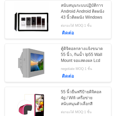
สนับสนุนระบบปฏิบัติการ
Android Android ติดผนัง
41
43 นิ้วติดผนัง Windows
ต่อรองได้ MOQ:1 ชิ้น
หน้าจอ LCD โปร่งใส
ติดต่อ
ตู้ดิจิตอลกลางแจ้งขนาด
55 นิ้ว, กันน้ำ Ip55 Wall
Mount จอแสดงผล Lcd
16
negotiate MOQ:1 ชิ้น
ติดต่อ
ผนังวิดีโอแอลซีดี
55 นิ้วยืนฟรีป้ายดิจิตอล
4g / Wifi เครือข่าย
สนับสนุนตัวเลือกสี
ต่อรองได้ MOQ:1 ชิ้น