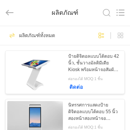
2026
Shenzhen
Topview
ผลิตภัณฑ์
Display
Technology
Co.,Ltd.
All
Rights
Reserved.
40
บ้าน
ผลิตภัณฑ์ทั้งหมด
All In One Digital
Signage
สินค้า
ป้ายดิจิตอลแบบโต้ตอบ 42
นิ้ว, ชั้นวางมัลติมีเดีย
Kiosk พร้อมหน้าจอสัมผัส
เกี่ยว
อินฟราเรด
ต่อรองได้ MOQ:1 ชิ้น
ติดต่อ
กับ
65
เรา
นิทรรศการแสดงป้าย
ป้ายดิจิตอลในร่ม
ดิจิตอลแบบโต้ตอบ 55 นิ้ว
สองหน้าสองหน้าจอ
ทัวร์
ประเภท
ต่อรองได้ MOQ:1 ชิ้น