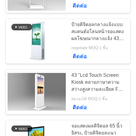
ติดต่อ
โรงงาน
ป้ายดิจิตอลกลางแจ้งแบบ
74
ควบคุม
สแตนด์อโลนหน้าจอแสดง
ผลโฆษณากลางแจ้ง 43
ป้ายดิจิตอลกลางแจ้ง
คุณภาพ
65 นิ้ว
negotiate MOQ:1 ชิ้น
ติดต่อ
ติดต่อ
43 "Lcd Touch Screen
เรา
Kiosk หลายภาษาความ
สว่างสูงความละเอียด Full
31
Hd
ต่อรองได้ MOQ:1 ชิ้น
ข่าว
ติดต่อ
ป้ายดิจิตอลยืนฟรี
จอแสดงผลดิจิตอล 65 นิ้ว
ขอ
อิสระ, ป้ายดิจิตอลแนว