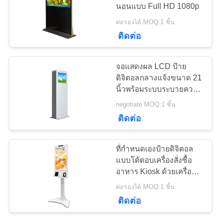
นอนแบบ Full HD 1080p
ใบ
ต่อรองได้ MOQ:1 ชิ้น
เสนอ
38
ติดต่อ
ป้ายดิจิตอลแบบติด
ราคา
จอแสดงผล LCD ป้าย
ผนัง
ดิจิตอลกลางแจ้งขนาด 21
นิ้วพร้อมระบบระบายความ
แผนผัง
ร้อน Anti - Vandal
negotiate MOQ:1 ชิ้น
เว็บไซต์
ติดต่อ
20
PRIVACY
ที่กำหนดเองป้ายดิจิตอล
แบบโต้ตอบเครื่องสั่งซื้อ
POLICY
ตู้หน้าจอสัมผัส LCD
อาหาร Kiosk ด้วยเครื่อง
สแกนบาร์โค้ด
ต่อรองได้ MOQ:1 ชิ้น
ติดต่อ