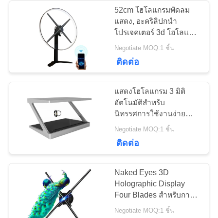
52cm โฮโลแกรมพัดลม
แสดง, อะคริลิปกนำ
41
โปรเจคเตอร์ 3d โฮโลแก
รมของ
Negotiate MOQ:1 ชิ้น
หน้าจอ LCD โปร่งใส
ติดต่อ
แสดงโฮโลแกรม 3 มิติ
อัตโนมัติสำหรับ
นิทรรศการใช้งานง่าย
ขนาดต่างๆ
16
Negotiate MOQ:1 ชิ้น
ติดต่อ
ผนังวิดีโอแอลซีดี
Naked Eyes 3D
Holographic Display
Four Blades สำหรับการ
ควบคุมแอพ Wifi ในร่ม
Negotiate MOQ:1 ชิ้น