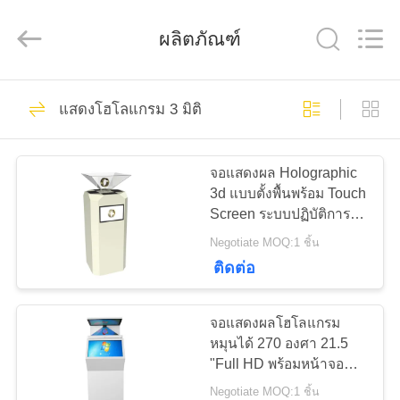
2026
Shenzhen
Topview
ผลิตภัณฑ์
Display
Technology
Co.,Ltd.
All
Rights
Reserved.
40
บ้าน
แสดงโฮโลแกรม 3 มิติ
All In One Digital
Signage
สินค้า
จอแสดงผล Holographic
3d แบบตั้งพื้นพร้อม Touch
Screen ระบบปฏิบัติการ
เกี่ยว
Windows ขนาด 55 นิ้ว
Negotiate MOQ:1 ชิ้น
ติดต่อ
กับ
65
เรา
จอแสดงผลโฮโลแกรม
ป้ายดิจิตอลในร่ม
หมุนได้ 270 องศา 21.5
"Full HD พร้อมหน้าจอ
ทัวร์
สัมผัสแบบยืน
Negotiate MOQ:1 ชิ้น