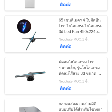
ติดต่อ
โรงงาน
65 เซนติเมตร 4 ใบมีดปั่น
74
ควบคุม
Led โฮโลแกรมโฮโลแกรม
3d Led Fan 450x224px
ป้ายดิจิตอลกลางแจ้ง
คุณภาพ
Resulution
Negotiate MOQ:1 ชิ้น
ติดต่อ
ติดต่อ
พัดลมโฮโลแกรม Led
เรา
ขนาดเล็ก, รุ่นโฮโลแกรม
พัดลมไร้สาย 3d ขนาด 50
31
ซม. สำหรับในร่ม
Negotiate MOQ:1 ชิ้น
ข่าว
ติดต่อ
ป้ายดิจิตอลยืนฟรี
กล่องแสดงภาพสามมิติ
ขอ
แบบปรับได้สำหรับโฆษณา