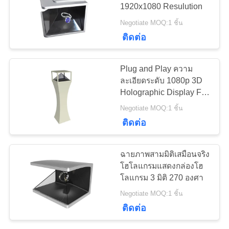
1920x1080 Resulution
ใบ
Negotiate MOQ:1 ชิ้น
เสนอ
38
ติดต่อ
ป้ายดิจิตอลแบบติด
ราคา
Plug and Play ความ
ผนัง
ละเอียดระดับ 1080p 3D
Holographic Display Full
แผนผัง
HD
Negotiate MOQ:1 ชิ้น
เว็บไซต์
ติดต่อ
20
PRIVACY
ฉายภาพสามมิติเสมือนจริง
โฮโลแกรมแสดงกล่องโฮ
POLICY
ตู้หน้าจอสัมผัส LCD
โลแกรม 3 มิติ 270 องศา
Negotiate MOQ:1 ชิ้น
ติดต่อ