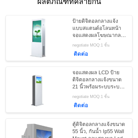
ผลิตภัณฑ์ที่คล้ายกัน
ใบ
เสนอ
ป้ายดิจิตอลกลางแจ้ง
แบบสแตนด์อโลนหน้า
ราคา
จอแสดงผลโฆษณากลาง
แจ้ง 43 65 นิ้ว
negotiate MOQ:1 ชิ้น
ติดต่อ
แผนผัง
เว็บไซต์
จอแสดงผล LCD ป้าย
ดิจิตอลกลางแจ้งขนาด
21 นิ้วพร้อมระบบระบาย
PRIVACY
ความร้อน Anti - Vandal
negotiate MOQ:1 ชิ้น
POLICY
ติดต่อ
ตู้ดิจิตอลกลางแจ้งขนาด
55 นิ้ว, กันน้ำ Ip55 Wall