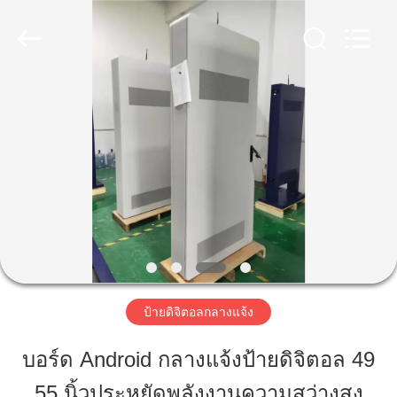
2026
Shenzhen
Topview
Display
Technology
Co.,Ltd.
All
Rights
Reserved.
บ้าน
สินค้า
เกี่ยว
กับ
เรา
ป้ายดิจิตอลกลางแจ้ง
บอร์ด Android กลางแจ้งป้ายดิจิตอล 49
ทัวร์
55 นิ้วประหยัดพลังงานความสว่างสูง