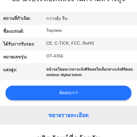
โรงงาน
สถานที่กำเนิด:
กวางตุ้ง จีน
ควบคุม
Topview
ชื่อแบรนด์:
CE, C-TICK, FCC, RoHS
คุณภาพ
ได้รับการรับรอง:
OT-4356
หมายเลขรุ่น:
ติดต่อ
,
แสงสูง:
หน้าจอโฆษณากลางแจ้งดิจิตอลโทเท็มกลางแจ้งดิจิตอล
outdoor digital totem
เรา
ติดต่อเรา!
ข่าว
ขยายรายละเอียด
ขอ