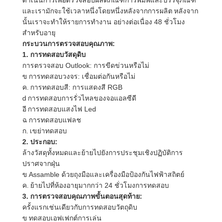
ดำเนินการเพื่อตรวจสอบผลิตภัณฑ์การพิมพ์และบรรจุภัณฑ์
โรงงาน
และเรามักจะใช้เวลาหนึ่งโดยหนึ่งหลังจากการผลิต
หลังจาก
นั้นเราจะทำให้รายการทำงาน
อย่างต่อเนื่อง 48 ชั่วโมง
สำหรับอายุ
กระบวนการตรวจสอบคุณภาพ:
ควบคุม
1. การทดสอบวัสดุดิบ
การตรวจสอบ Outlook: การขีดข่วนหรือไม่
คุณภาพ
ข
การทดสอบวงจร: เชื่อมต่อกันหรือไม่
ค.
การทดสอบสี: การแสดงสี RGB
d
การทดสอบการรั่วไหลของจอแอลซีดี
ติดต่อ
อี
การทดสอบแสงไฟ Led
ฉ
การทดสอบแฟลช
ก.
เขย่าทดสอบ
เรา
2. ประกอบ:
ล้างวัสดุทั้งหมดและย้ายไปยังการประชุมเชิงปฏิบัติการ
ปราศจากฝุ่น
ข่าว
ข
Assamble ด้วยถุงมือและเครื่องมือป้องกันไฟฟ้าสถิตย์
ค.
ย้ายไปที่ห้องอายุมากกว่า 24 ชั่วโมงการทดสอบ
3. การตรวจสอบคุณภาพขั้นตอนสุดท้าย:
ขอ
ครั้งแรกเช่นเดียวกับการทดสอบวัตถุดิบ
ข
ทดสอบเอฟเฟกต์การเล่น