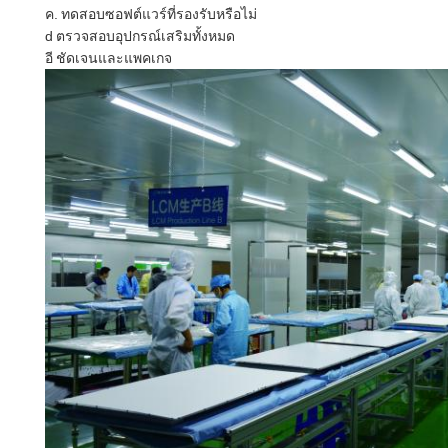
ค.
ทดสอบซอฟต์แวร์ที่รองรับหรือไม่
ใบ
d
ตรวจสอบอุปกรณ์เสริมทั้งหมด
อี
ชัดเจนและแพคเกจ
เสนอ
ราคา
แผนผัง
เว็บไซต์
PRIVACY
POLICY