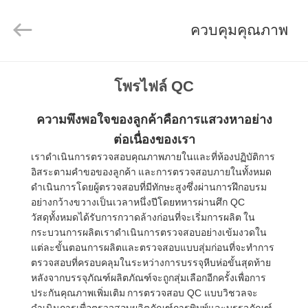
2026
Shenzhen
Topview
ควบคุมคุณภาพ
Display
Technology
Co.,Ltd.
All
Rights
Reserved.
บ้าน
โพรไฟล์ QC
ความพึงพอใจของลูกค้าคือการแสวงหาอย่าง
สินค้า
ต่อเนื่องของเรา
เราดำเนินการตรวจสอบคุณภาพภายในและที่ห้องปฏิบัติการ
อิสระตามคำขอของลูกค้า
และการตรวจสอบภายในทั้งหมด
เกี่ยว
ดำเนินการโดยผู้ตรวจสอบที่มีทักษะสูงซึ่งผ่านการฝึกอบรม
อย่างกว้างขวางเป็นเวลาหนึ่งปีโดยทหารผ่านศึก QC
กับ
วัสดุทั้งหมดได้รับการกวาดล้างก่อนที่จะเริ่มการผลิต
ใน
กระบวนการผลิตเราดำเนินการตรวจสอบอย่างเข้มงวดใน
เรา
แต่ละขั้นตอนการผลิตและตรวจสอบแบบสุ่มก่อนที่จะทำการ
ตรวจสอบที่ครอบคลุมในระหว่างการบรรจุหีบห่อขั้นสุดท้าย
หลังจากบรรจุภัณฑ์ผลิตภัณฑ์จะถูกสุ่มเลือกอีกครั้งเพื่อการ
ทัวร์
ประกันคุณภาพเพิ่มเติม
การตรวจสอบ QC แบบวิชวลจะ